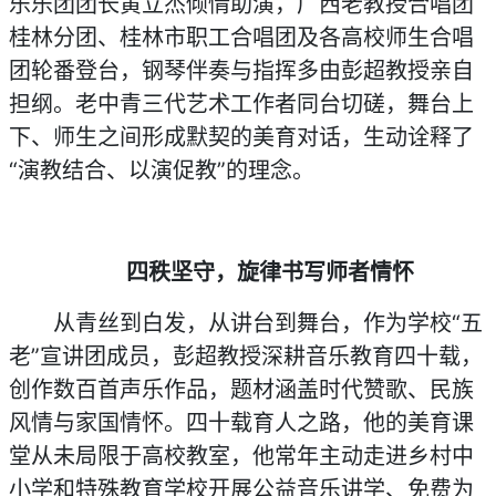
乐乐团团长黄立杰倾情助演，广西老教授合唱团
桂林分团、桂林市职工合唱团及各高校师生合唱
团轮番登台，钢琴伴奏与指挥多由彭超教授亲自
担纲。老中青三代艺术工作者同台切磋，舞台上
下、师生之间形成默契的美育对话，生动诠释了
“演教结合、以演促教”的理念。
四秩坚守，旋律书写师者情怀
从青丝到白发，从讲台到舞台，作为学校“五
老”宣讲团成员，彭超教授深耕音乐教育四十载，
创作数百首声乐作品，题材涵盖时代赞歌、民族
风情与家国情怀。四十载育人之路，他的美育课
堂从未局限于高校教室，他常年主动走进乡村中
小学和特殊教育学校开展公益音乐讲学、免费为