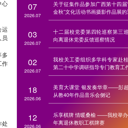
中心
关于征集作品参加广西第十四届
07
金秋”文化活动书画摄影作品展的
2026.07
会运
十二届校党委第四轮巡察第三
03
人员
向离退休党委反馈巡察情况
2026.07
等多
我校关工委组织多学科专家赴
02
工作
第二十中学调研指导专门教育工
2026.07
美育大课堂 银发奏华章——彭
18
从教40年作品音乐会侧记
2026.06
乐享棋牌 情暖桑榆 ——我校举办2
12
年离退休教职工棋牌赛
作处
2026.06