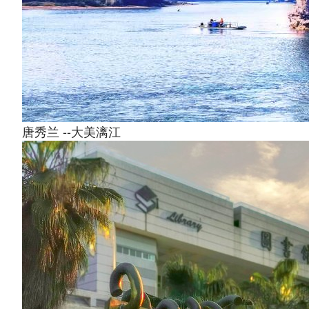
唐秀兰 --大美漓江