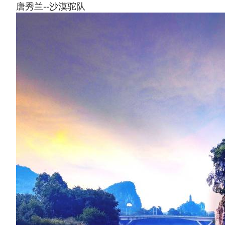
唐秀兰--沙漠驼队