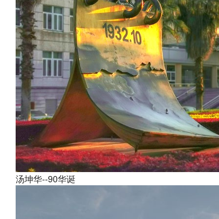
汤坤华--90华诞