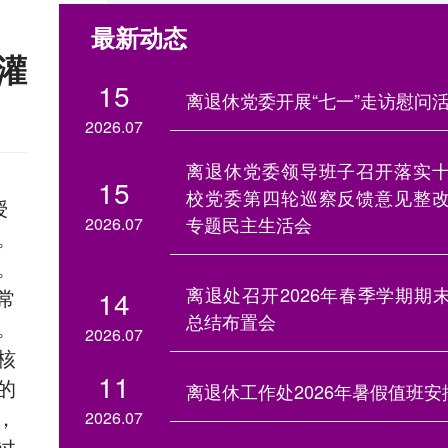
最新动态
灌
15
离退休党委开展“七一”走访慰问
2026.07
离退休党委领导班子召开落实
15
校党委第四轮巡察反馈意见整
授
专题民主生活会
2026.07
。
。
离退处召开2026年春季学期期
14
常
总结布置会
。
2026.07
核
11
的
离退休工作处2026年暑假值班安
，
2026.07
过