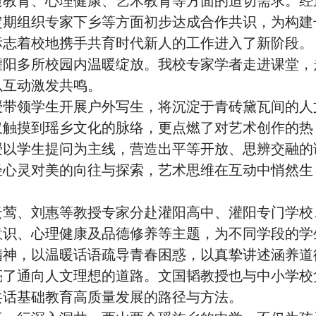
定期组织专家下乡等方面初步达成合作共识，为构建
标志着校地携手共育时代新人的工作进入了新阶段。
灌阳多所校园内温暖绽放。我校专家学者走进课堂，
以互动激发共鸣。
授带领学生开展户外写生，将沉淀于青砖黛瓦间的人
仅触摸到瑶乡文化的脉络，更点燃了对艺术创作的热
授以学生提问为主线，营造出平等开放、思辨交融的
轻心灵对美的向往与探索，艺术思维在互动中悄然生
云莺、刘惠等教授专家分赴灌阳高中、灌阳专门学校
意识、心理健康及品德修养等主题，为不同学段的学
精神，以温暖话语疏导青春困惑，以真挚讲述涵养道
亮了通向人文理想的道路。文国韬教授也与中小学校
共话基础教育高质量发展的路径与方法。