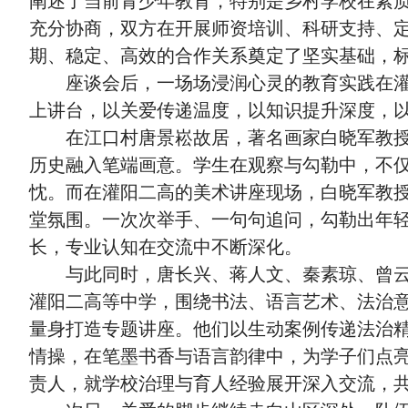
充分协商，双方在开展师资培训、科研支持、
期、稳定、高效的合作关系奠定了坚实基础，
座谈会后，一场场浸润心灵的教育实践在
上讲台，以关爱传递温度，以知识提升深度，
在江口村唐景崧故居，著名画家白晓军教
历史融入笔端画意。学生在观察与勾勒中，不
忱。而在灌阳二高的美术讲座现场，白晓军教
堂氛围。一次次举手、一句句追问，勾勒出年
长，专业认知在交流中不断深化。
与此同时，唐长兴、蒋人文、秦素琼、曾
灌阳二高等中学，围绕书法、语言艺术、法治
量身打造专题讲座。他们以生动案例传递法治
情操，在笔墨书香与语言韵律中，为学子们点
责人，就学校治理与育人经验展开深入交流，