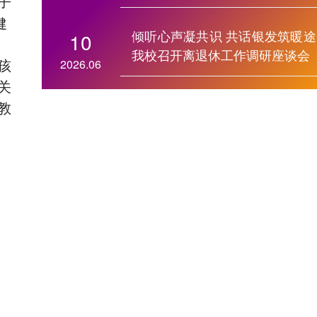
子
健
倾听心声凝共识 共话银发筑暖途
10
我校召开离退休工作调研座谈会
孩
2026.06
关
教