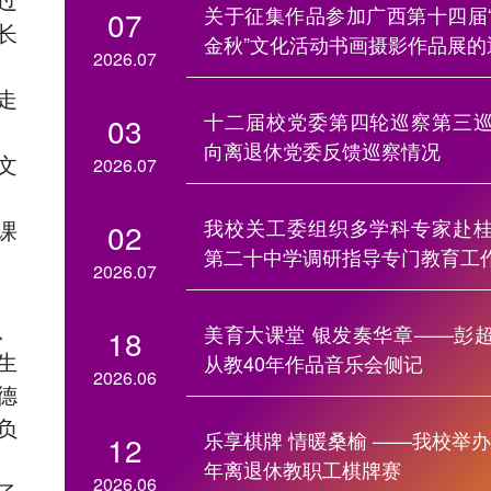
关于征集作品参加广西第十四届
07
长
金秋”文化活动书画摄影作品展的
2026.07
走
十二届校党委第四轮巡察第三
03
向离退休党委反馈巡察情况
文
2026.07
我校关工委组织多学科专家赴
课
02
第二十中学调研指导专门教育工
2026.07
、
美育大课堂 银发奏华章——彭
18
生
从教40年作品音乐会侧记
2026.06
德
负
乐享棋牌 情暖桑榆 ——我校举办2
12
年离退休教职工棋牌赛
2026.06