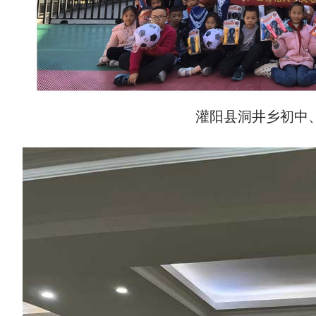
灌阳县洞井乡初中