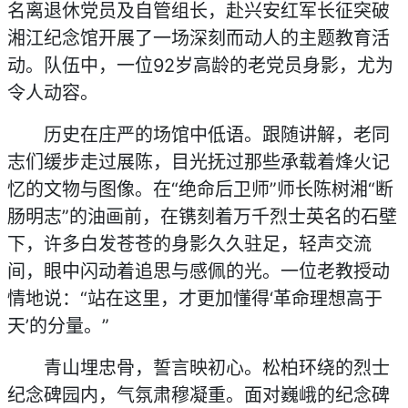
名离退休党员及自管组长，赴兴安红军长征突破
湘江纪念馆开展了一场深刻而动人的主题教育活
动。队伍中，一位92岁高龄的老党员身影，尤为
令人动容。
历史在庄严的场馆中低语。跟随讲解，老同
志们缓步走过展陈，目光抚过那些承载着烽火记
忆的文物与图像。在“绝命后卫师”师长陈树湘“断
肠明志”的油画前，在镌刻着万千烈士英名的石壁
下，许多白发苍苍的身影久久驻足，轻声交流
间，眼中闪动着追思与感佩的光。一位老教授动
情地说：“站在这里，才更加懂得‘革命理想高于
天’的分量。”
青山埋忠骨，誓言映初心。松柏环绕的烈士
纪念碑园内，气氛肃穆凝重。面对巍峨的纪念碑