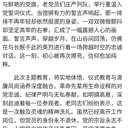
与鲜艳的党旗，老党员们庄严列队，举行重温入
党誓词仪式。当铿锵有力的誓言声响起，那一排
排不再年轻却依然挺拔的身姿，一双双微微颤抖
却坚定高举的右拳，汇成了一幅震撼人心的画
面。誓言声声，穿越岁月，在山谷间回荡，仿佛
在与长眠于此的英烈进行着一场跨越时空的忠诚
对话。这一刻，初心被再次擦亮，信仰愈加纯
粹。
此次主题教育，将实地体悟、仪式教育与清
廉风尚涵养深度融合。革命先辈用生命诠释的对
党忠诚、纪律严明与无私奉献，如明镜高悬，深
刻启迪着每一位参观者。老同志们纷纷表示，这
是一次触及灵魂的精神洗礼。虽然已经离开工作
岗位，但党员的身份永不退休，党的宗旨永志不