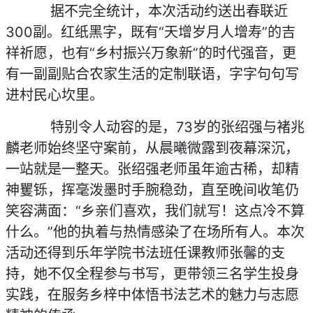
据不完全统计，本次活动约送出春联近
300副。红纸黑字，既有“天增岁月人增寿”的吉
祥祈愿，也有“乡村振兴万象新”的时代强音，更
有一副副贴合农家生活的定制联语，字字句句写
进村民心坎里。
特别令人动容的是，73岁的张绍强与褚兆
麟老师始终坚守案前，从晨曦微露到夜幕深沉，
一站就是一整天。张绍强老师虽年逾古稀，却精
神矍铄，挥毫泼墨时手腕稳劲，直至晚间收笔仍
笑容满面：“乡亲们喜欢，我们就写！这点冷不算
什么。”他的执着与热情感染了在场所有人。本次
活动还得到乐年学院书法班任课教师张馨的支
持，她不仅全程参与书写，更带领三名学生投身
实践，在服务乡梓中体悟书法艺术的魅力与志愿