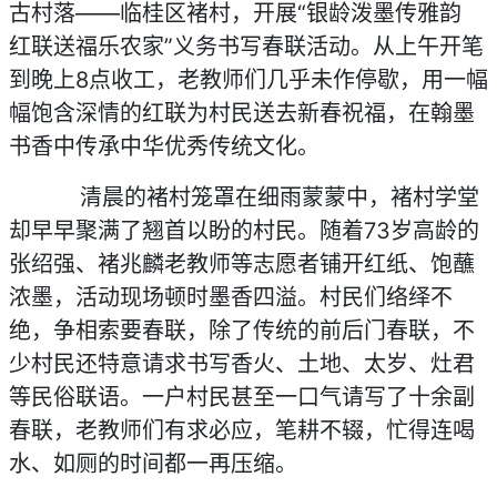
古村落——临桂区褚村，开展“银龄泼墨传雅韵
红联送福乐农家”义务书写春联活动。从上午开笔
到晚上8点收工，老教师们几乎未作停歇，用一幅
幅饱含深情的红联为村民送去新春祝福，在翰墨
书香中传承中华优秀传统文化。
清晨的褚村笼罩在细雨蒙蒙中，褚村学堂
却早早聚满了翘首以盼的村民。随着73岁高龄的
张绍强、褚兆麟老教师等志愿者铺开红纸、饱蘸
浓墨，活动现场顿时墨香四溢。村民们络绎不
绝，争相索要春联，除了传统的前后门春联，不
少村民还特意请求书写香火、土地、太岁、灶君
等民俗联语。一户村民甚至一口气请写了十余副
春联，老教师们有求必应，笔耕不辍，忙得连喝
水、如厕的时间都一再压缩。