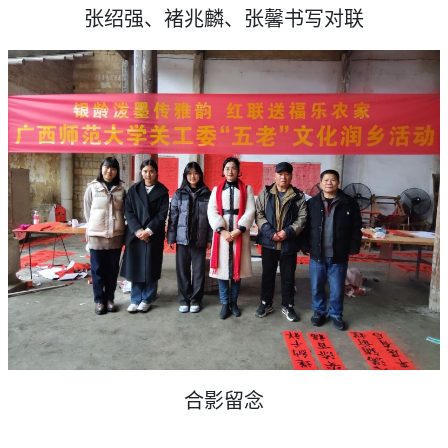
张绍强、褚兆麟、张馨书写对联
合影留念