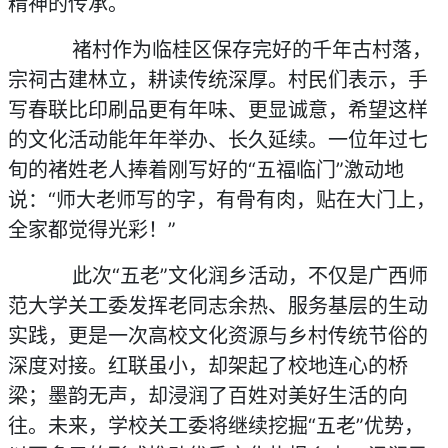
精神的传承。
褚村作为临桂区保存完好的千年古村落，
宗祠古建林立，耕读传统深厚。村民们表示，手
写春联比印刷品更有年味、更显诚意，希望这样
的文化活动能年年举办、长久延续。一位年过七
旬的褚姓老人捧着刚写好的“五福临门”激动地
说：“师大老师写的字，有骨有肉，贴在大门上，
全家都觉得光彩！”
此次“五老”文化润乡活动，不仅是广西师
范大学关工委发挥老同志余热、服务基层的生动
实践，更是一次高校文化资源与乡村传统节俗的
深度对接。红联虽小，却架起了校地连心的桥
梁；墨韵无声，却浸润了百姓对美好生活的向
往。未来，学校关工委将继续挖掘“五老”优势，