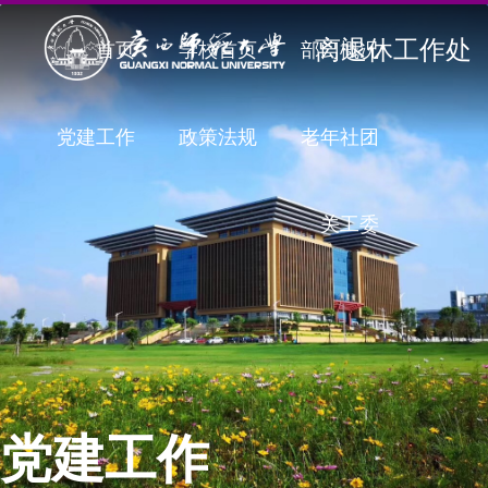
离退休工作处
首页
学校首页
部门概况
党建工作
政策法规
老年社团
关工委
党建工作