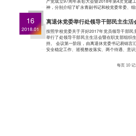
产党成立97周年表彰大会暨2018年第4次党
神，分别介绍了旷永青副书记和校党委常委、组织
16
离退休党委举行处领导干部民主生活
2018.01
按照学校党委关于开好2017年党员领导干部民
举行了处领导干部民主生活会暨在职支部组织
持。 会议第一阶段，由离退休党委书记易锦言汇
安全稳定工作、巡视整改落实、两个待遇、意识形
每页
10
记