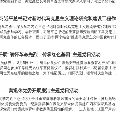
休党委副书记、离退处处长蒋拥军首先带领大家深入学习了习近平总书记关
习习近平总书记对新时代马克思主义理论研究和建设工程
专题学习会，深入学习习近平总书记对新时代马克思主义理论研究和建设
成员参加学习。会议强调，习近平总书记的重要指示深刻阐明了马克思主
究宣传的任务要求，提出了坚持“两个结合”推进马克思主义中国化时代化
开展“缅怀革命先烈，传承红色基因”主题党日活动
员修养，12月5日上午，离退休党委在职党支部赴资源县猴背村开展“缅
员同志参加了修建无名红军墓奠基仪式。猴背村驻村第一书记翟俊豪主持
两位无名红军的牺牲之地，为了铭记历史、缅怀先烈，猴背村决定筹建一座
心——离退休党委开展廉洁主题党日活动
学习贯彻习近平总书记关于注重家庭家教家风建设的重要论述精神，推动党
退休党委党委委员、纪委委员和在职党支部全体党员赴广西家教家风基地
深党员们对廉政教育中家教家风重要性的理解。一进入基地，庄重严肃的氛