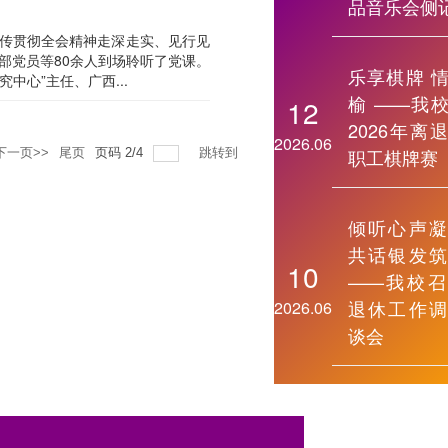
品音乐会侧
宣传贯彻全会精神走深走实、见行见
部党员等80余人到场聆听了党课。
乐享棋牌 
心”主任、广西...
榆 ——我
12
2026年离
2026.06
职工棋牌赛
下一页>>
尾页
页码
2
/
4
跳转到
倾听心声凝
共话银发筑
10
——我校召
退休工作调
2026.06
谈会