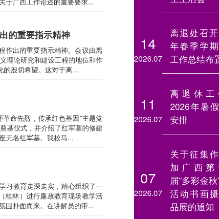
于广西工作论述的重要要求...
离退处召开2
作出的重要指示精神
14
年春季学期
工程作出的重要指示精神。会议由离
工作总结布
2026.07
义理论研究和建设工程的地位和作
的殷切希望。这对于离...
离退休工
11
2026年暑
怀革命先烈，传承红色基因”主题党
安排
2026.07
奠基仪式，并介绍了红军墓的修建
无名红军墓。我校马...
关于征集作
加广西第
07
届“多彩金秋
纪学习教育走深走实，精心组织了一
活动书画摄
2026.07
（桂林）进行廉政教育现场教学活
品展的通知
围扑面而来。在讲解员的带...