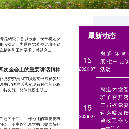
最新动态
议专题研究了意识形态、安全稳定及
和谐稳定。离退休党委领导班子参
精神和工作要求，并结合...
离退休党
15
展“七一”走
活动
2026.07
四次全会上的重要讲话精神
退休党委委员和在职党支部成员参加
总书记的讲话从实现新时代新征程
离退休党委
持久战、总体战提出明...
班子召开落
二届校党委
15
轮巡察反馈
2026.07
总书记关于广西工作论述的重要要求
整改工作专
习会。图书馆党总支书记郑国辉列
主生活会