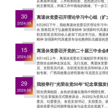
从离退休党建、工作机制创新、思想政治引领、
的主要情况，并就工作中面临的困难、下一步工作
30
离退休党委召开理论学习中心组（扩
2024.09
9月29日下午，我校离退休党委召开理论学习
央 国务院关于弘扬教育家精神 加强新时代高
职支部党员等20余人参加了此次学习会。离退
精神 加强新时代高素质专业化教师队伍建设的意
15
离退休党委召开党的二十届三中全会
2024.09
9月14日上午，离退休党委在王城校区学术报
贯彻全会精神走深走实、见行见效。离退休党委
员、支部党员代表、在职党支部党员等80余人
贴专家、广西高校重点研究基地“马克思主义理论与
29
我校举行“光荣在党50年”纪念章颁
2024.06
阳光洒满校园，金色的党徽在微风中熠熠生辉。6月
年”纪念章颁发仪式暨座谈会，向22位为党和
委员、纪委委员、各党支部书记、支部委员、获得
退休党委书记何期带领全体与会党员在党旗下，庄