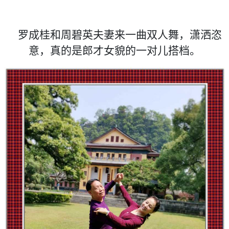
罗成桂和周碧英夫妻来一曲双人舞，潇洒恣
意，真的是郎才女貌的一对儿搭档。