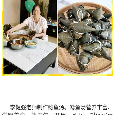
李健强老师制作鲶鱼汤。鲶鱼汤营养丰富、