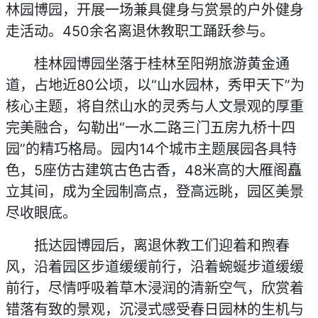
林园博园，开展一场兼具健身与赏景的户外健身
走活动。450余名离退休教职工踊跃参与。
桂林园博园坐落于桂林至阳朔旅游黄金通
道，占地近80公顷，以“山水园林，秀甲天下”为
核心主题，将自然山水的灵秀与人文景观的厚重
完美融合，勾勒出“一水二路三门五房九桥十四
园”的精巧格局。园内14个城市主题展园各具特
色，5座仿古建筑古色古香，48米高的大雁阁矗
立其间，成为全园制高点，登高远眺，园区美景
尽收眼底。
抵达园博园后，离退休教工们迎着和煦春
风，沿着园区步道缓缓前行，沿着蜿蜒步道缓缓
前行，尽情呼吸着草木浸润的清新空气，欣赏着
错落有致的景观，沉浸式感受春日园林的生机与